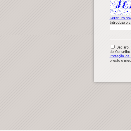
Gerar um nov
Introduza o v
Declaro, 
do Conselho
Proteção de
presto o meu