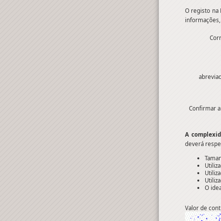
O registo na 
informações,
Corr
abreviad
Confirmar a
A complexid
deverá respei
Taman
Utiliz
Utiliz
Utiliz
O ide
Valor de cont