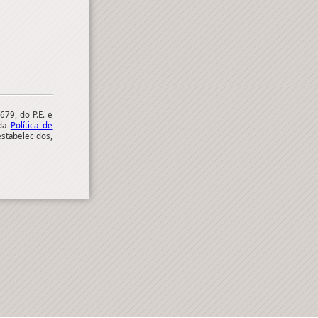
79, do P.E. e
 da
Política de
stabelecidos,