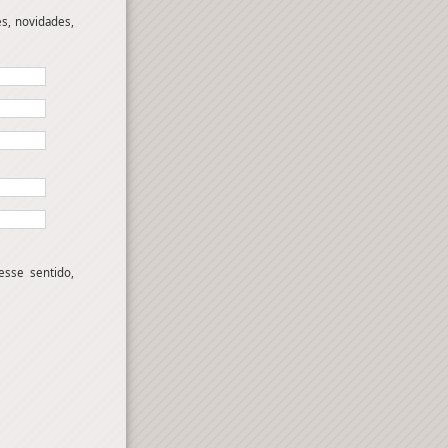
es, novidades,
sse sentido,